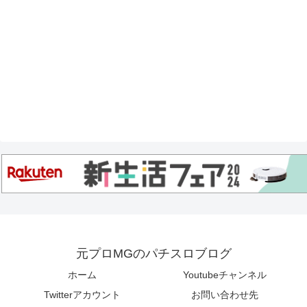
元プロMGのパチスロブログ
ホーム
Youtubeチャンネル
Twitterアカウント
お問い合わせ先