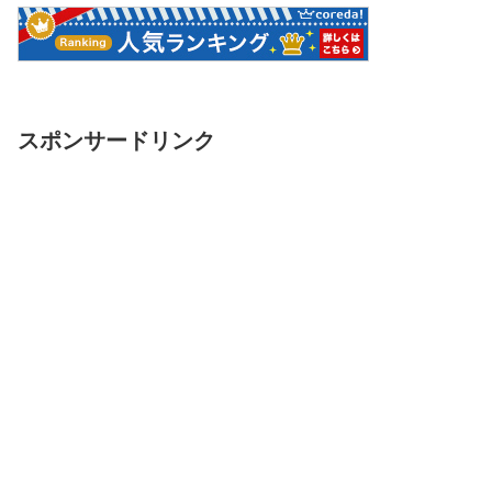
スポンサードリンク