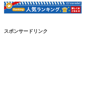
スポンサードリンク