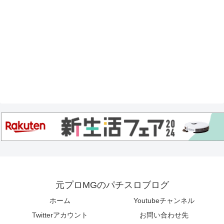
元プロMGのパチスロブログ
ホーム
Youtubeチャンネル
Twitterアカウント
お問い合わせ先