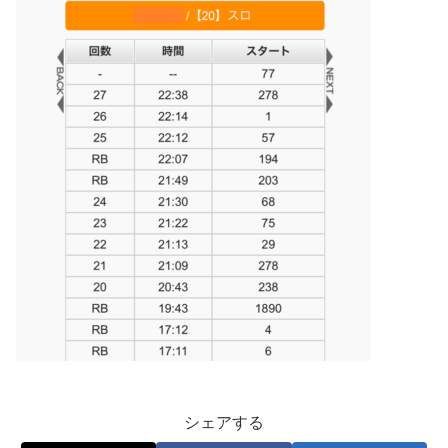
シェアする