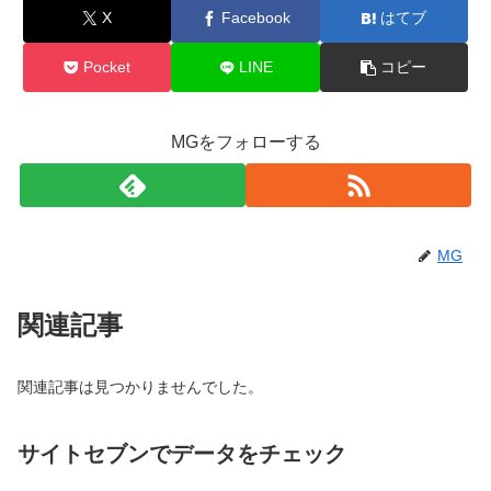
X
Facebook
はてブ
Pocket
LINE
コピー
MGをフォローする
MG
関連記事
関連記事は見つかりませんでした。
サイトセブンでデータをチェック