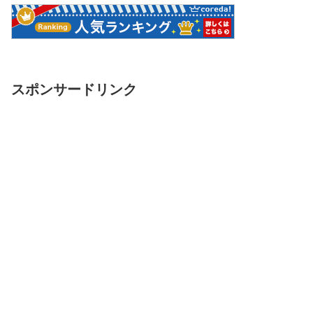
スポンサードリンク