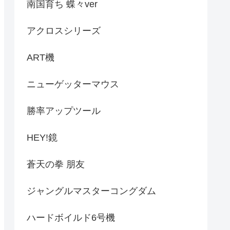
南国育ち 蝶々ver
アクロスシリーズ
ART機
ニューゲッターマウス
勝率アップツール
HEY!鏡
蒼天の拳 朋友
ジャングルマスターコングダム
ハードボイルド6号機