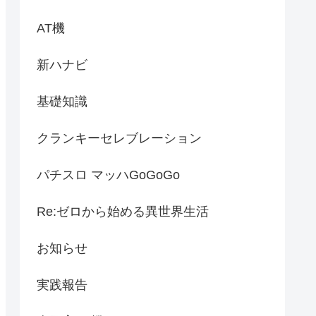
AT機
新ハナビ
基礎知識
クランキーセレブレーション
パチスロ マッハGoGoGo
Re:ゼロから始める異世界生活
お知らせ
実践報告