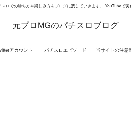
スロでの勝ち方や楽しみ方をブログに残していきます。 YouTubeで
元プロMGのパチスロブログ
witterアカウント
パチスロエピソード
当サイトの注意