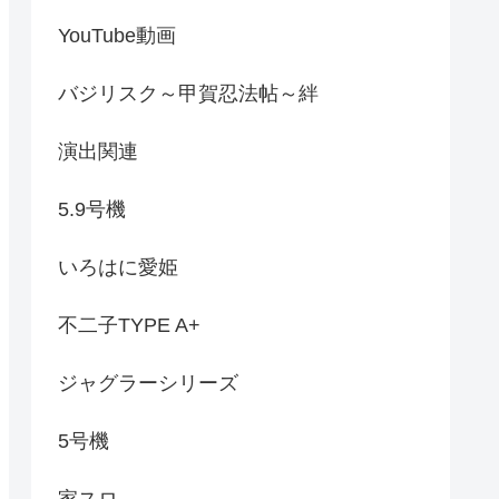
YouTube動画
バジリスク～甲賀忍法帖～絆
演出関連
5.9号機
いろはに愛姫
不二子TYPE A+
ジャグラーシリーズ
5号機
家スロ