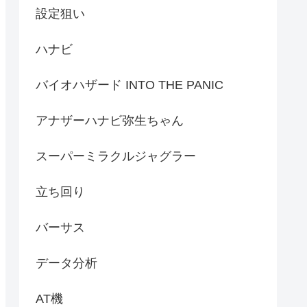
設定狙い
ハナビ
バイオハザード INTO THE PANIC
アナザーハナビ弥生ちゃん
スーパーミラクルジャグラー
立ち回り
バーサス
データ分析
AT機