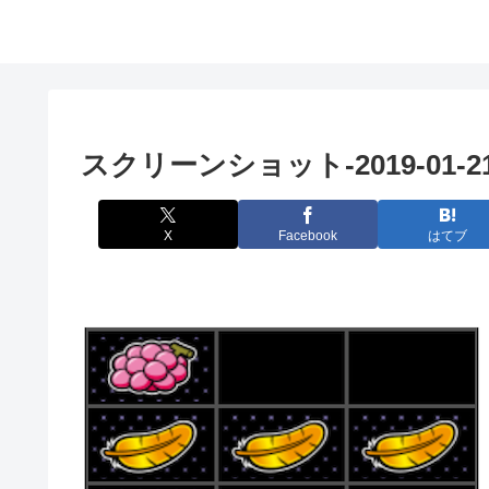
スクリーンショット-2019-01-21-0
X
Facebook
はてブ