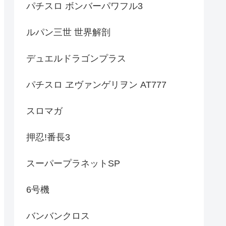
パチスロ ボンバーパワフル3
ルパン三世 世界解剖
デュエルドラゴンプラス
パチスロ ヱヴァンゲリヲン AT777
スロマガ
押忍!番長3
スーパープラネットSP
6号機
バンバンクロス