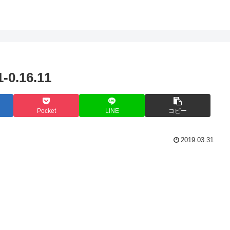
.16.11
Pocket
LINE
コピー
2019.03.31