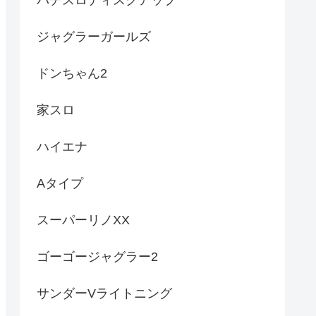
ジャグラーガールズ
ドンちゃん2
家スロ
ハイエナ
Aタイプ
スーパーリノXX
ゴーゴージャグラー2
サンダーVライトニング