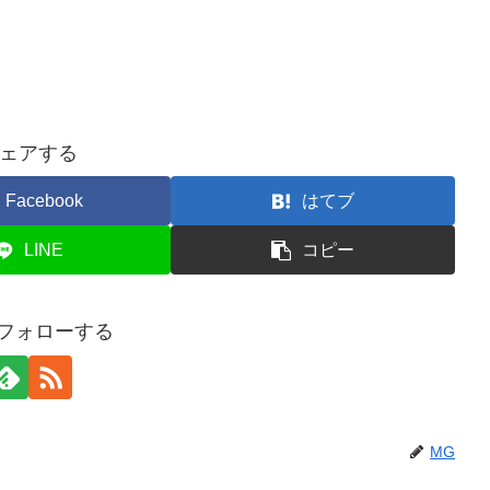
ェアする
Facebook
はてブ
LINE
コピー
をフォローする
MG