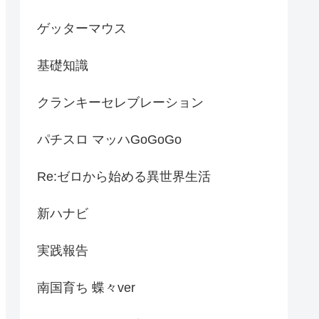
ゲッターマウス
基礎知識
クランキーセレブレーション
パチスロ マッハGoGoGo
Re:ゼロから始める異世界生活
新ハナビ
実践報告
南国育ち 蝶々ver