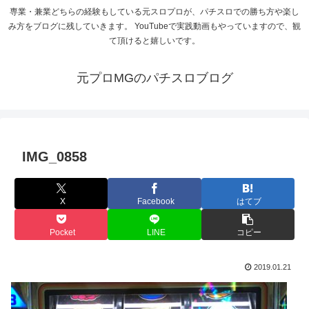
専業・兼業どちらの経験もしている元スロプロが、パチスロでの勝ち方や楽し
み方をブログに残していきます。 YouTubeで実践動画もやっていますので、観
て頂けると嬉しいです。
元プロMGのパチスロブログ
IMG_0858
X
Facebook
はてブ
Pocket
LINE
コピー
2019.01.21