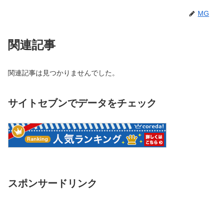
MG
関連記事
関連記事は見つかりませんでした。
サイトセブンでデータをチェック
スポンサードリンク