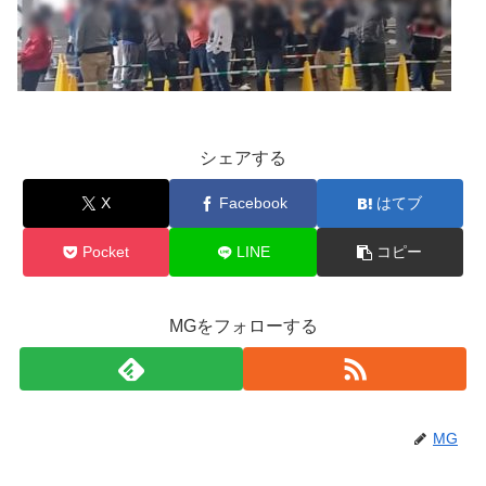
シェアする
X
Facebook
はてブ
Pocket
LINE
コピー
MGをフォローする
MG