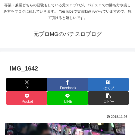
専業・兼業どちらの経験もしている元スロプロが、パチスロでの勝ち方や楽し
み方をブログに残していきます。 YouTubeで実践動画もやっていますので、観
て頂けると嬉しいです。
元プロMGのパチスロブログ
IMG_1642
X
Facebook
はてブ
Pocket
LINE
コピー
2018.11.26