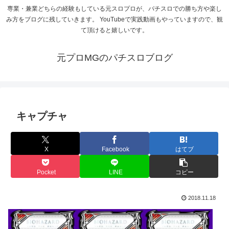
専業・兼業どちらの経験もしている元スロプロが、パチスロでの勝ち方や楽し
み方をブログに残していきます。 YouTubeで実践動画もやっていますので、観
て頂けると嬉しいです。
元プロMGのパチスロブログ
キャプチャ
X
Facebook
はてブ
Pocket
LINE
コピー
2018.11.18