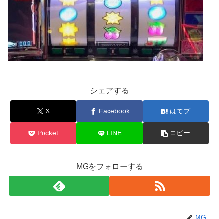
シェアする
X
Facebook
はてブ
Pocket
LINE
コピー
MGをフォローする
MG