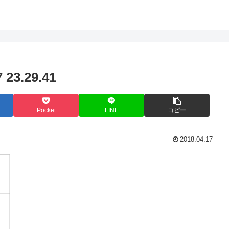
3.29.41
Pocket
LINE
コピー
2018.04.17