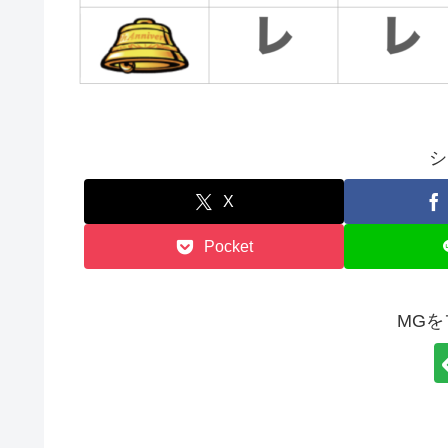
シ
X
Pocket
MG