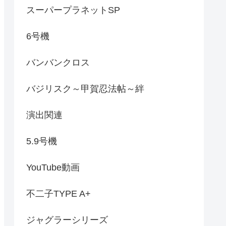
スーパープラネットSP
6号機
バンバンクロス
バジリスク～甲賀忍法帖～絆
演出関連
5.9号機
YouTube動画
不二子TYPE A+
ジャグラーシリーズ