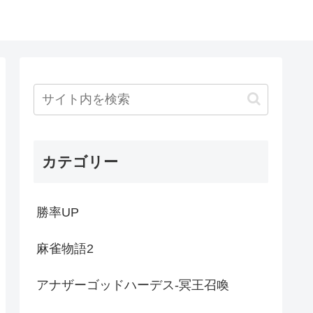
カテゴリー
勝率UP
麻雀物語2
アナザーゴッドハーデス-冥王召喚