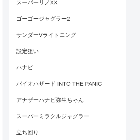
スーパーリノXX
ゴーゴージャグラー2
サンダーVライトニング
設定狙い
ハナビ
バイオハザード INTO THE PANIC
アナザーハナビ弥生ちゃん
スーパーミラクルジャグラー
立ち回り