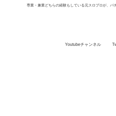
専業・兼業どちらの経験もしている元スロプロが、パチ
Youtubeチャンネル
T