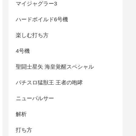
マイジャグラー3
ハードボイルド6号機
楽しむ打ち方
4号機
聖闘士星矢 海皇覚醒スペシャル
パチスロ猛獣王 王者の咆哮
ニューパルサー
解析
打ち方