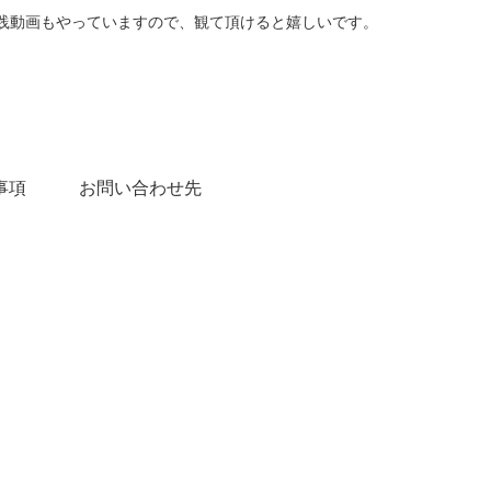
実践動画もやっていますので、観て頂けると嬉しいです。
事項
お問い合わせ先