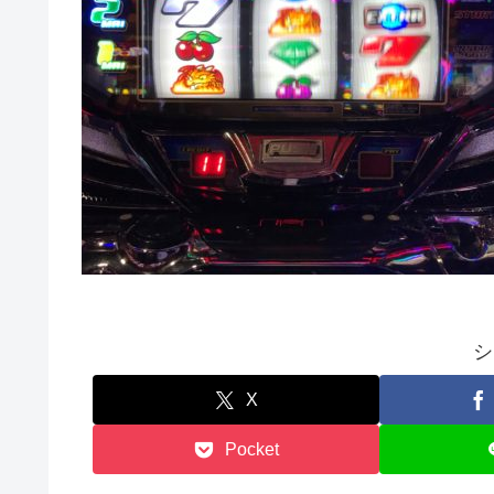
シ
X
Pocket