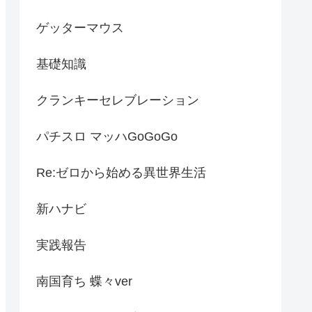
ゲッターマウス
基礎知識
クランキーセレブレーション
パチスロ マッハGoGoGo
Re:ゼロから始める異世界生活
新ハナビ
実践報告
南国育ち 蝶々ver