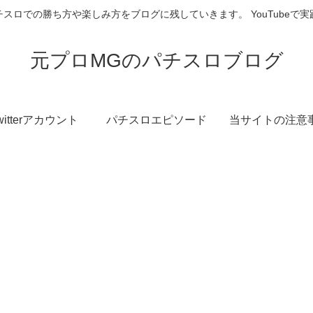
スロでの勝ち方や楽しみ方をブログに残していきます。 YouTubeで
元プロMGのパチスロブログ
witterアカウント
パチスロエピソード
当サイトの注意