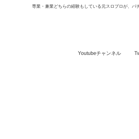
専業・兼業どちらの経験もしている元スロプロが、パチ
Youtubeチャンネル
T