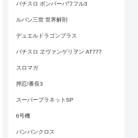
パチスロ ボンバーパワフル3
ルパン三世 世界解剖
デュエルドラゴンプラス
パチスロ ヱヴァンゲリヲン AT777
スロマガ
押忍!番長3
スーパープラネットSP
6号機
バンバンクロス