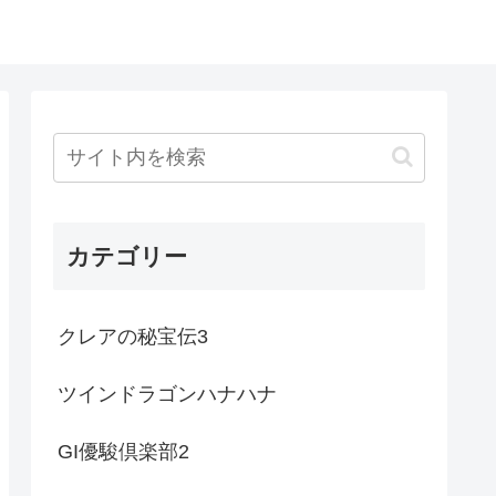
カテゴリー
クレアの秘宝伝3
ツインドラゴンハナハナ
GI優駿倶楽部2