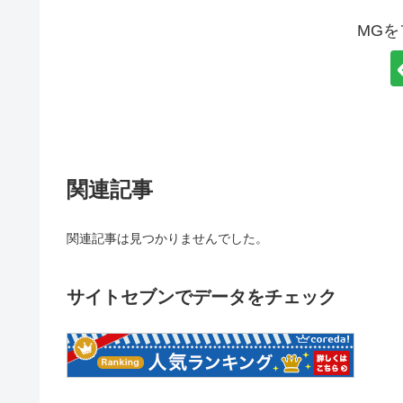
MG
関連記事
関連記事は見つかりませんでした。
サイトセブンでデータをチェック