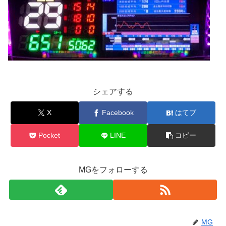
シェアする
X
Facebook
はてブ
Pocket
LINE
コピー
MGをフォローする
MG