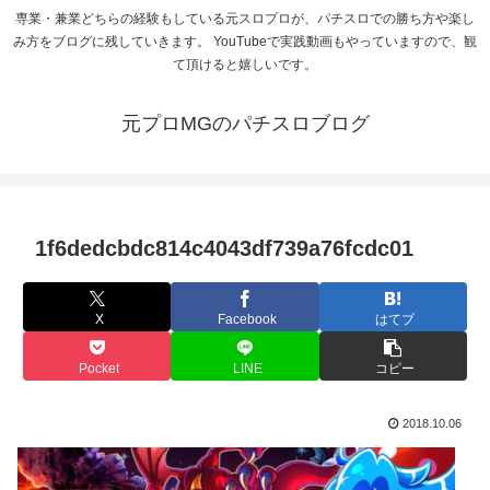
専業・兼業どちらの経験もしている元スロプロが、パチスロでの勝ち方や楽し
み方をブログに残していきます。 YouTubeで実践動画もやっていますので、観
て頂けると嬉しいです。
元プロMGのパチスロブログ
1f6dedcbdc814c4043df739a76fcdc01
X
Facebook
はてブ
Pocket
LINE
コピー
2018.10.06