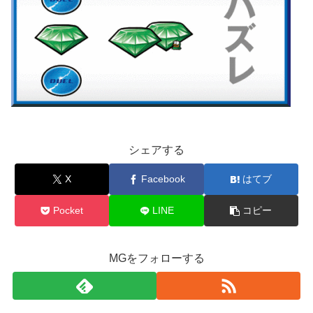
シェアする
X
Facebook
はてブ
Pocket
LINE
コピー
MGをフォローする