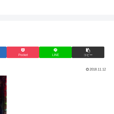
Pocket
LINE
コピー
2018.11.12