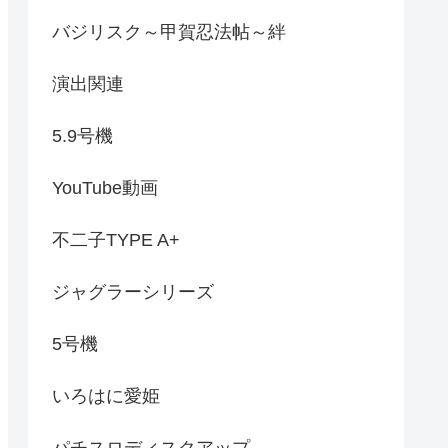
バジリスク～甲賀忍法帖～絆
演出関連
5.9号機
YouTube動画
不二子TYPE A+
ジャグラーシリーズ
5号機
いろはに愛姫
パチスロディスクアップ