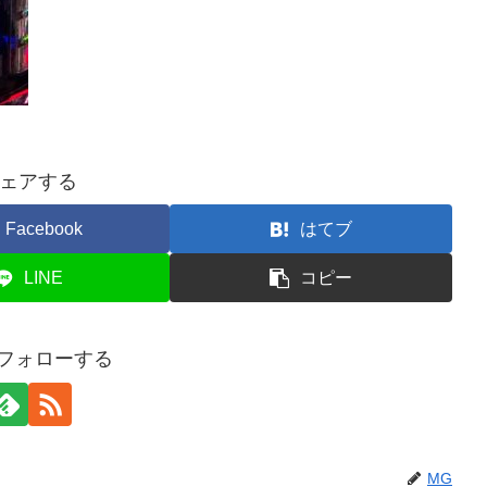
ェアする
Facebook
はてブ
LINE
コピー
をフォローする
MG