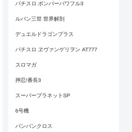
パチスロ ボンバーパワフル3
ルパン三世 世界解剖
デュエルドラゴンプラス
パチスロ ヱヴァンゲリヲン AT777
スロマガ
押忍!番長3
スーパープラネットSP
6号機
バンバンクロス