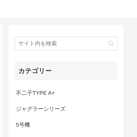
カテゴリー
不二子TYPE A+
ジャグラーシリーズ
5号機