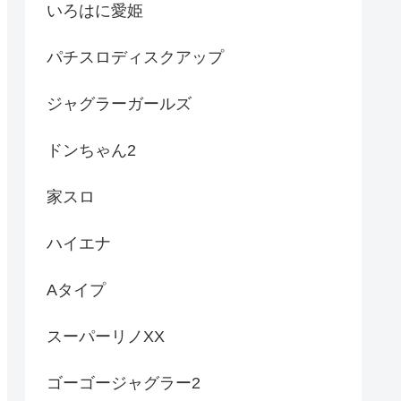
いろはに愛姫
パチスロディスクアップ
ジャグラーガールズ
ドンちゃん2
家スロ
ハイエナ
Aタイプ
スーパーリノXX
ゴーゴージャグラー2