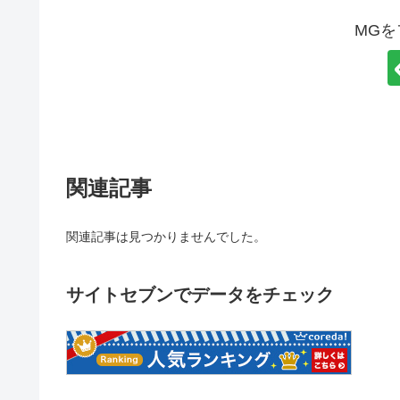
MG
関連記事
関連記事は見つかりませんでした。
サイトセブンでデータをチェック