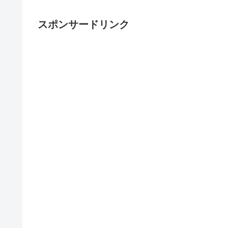
スポンサードリンク