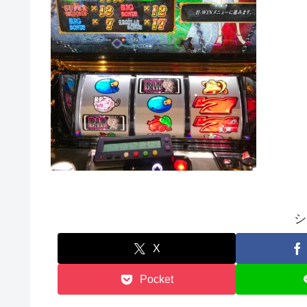
シ
X
Pocket