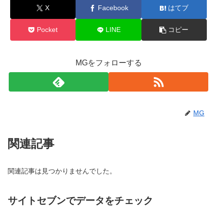
X
Facebook
はてブ
Pocket
LINE
コピー
MGをフォローする
MG
関連記事
関連記事は見つかりませんでした。
サイトセブンでデータをチェック