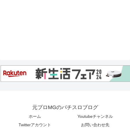
元プロMGのパチスロブログ
ホーム
Youtubeチャンネル
Twitterアカウント
お問い合わせ先