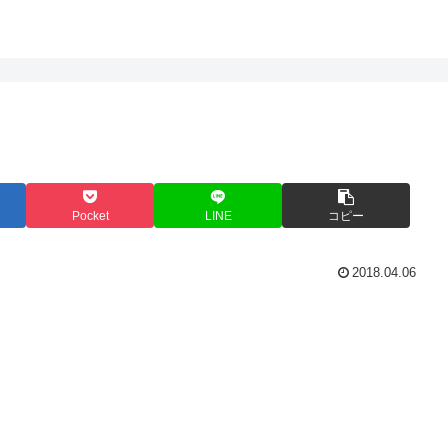
Pocket
LINE
コピー
2018.04.06