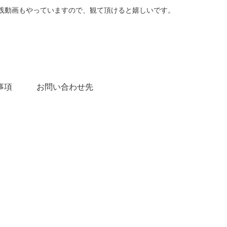
実践動画もやっていますので、観て頂けると嬉しいです。
事項
お問い合わせ先