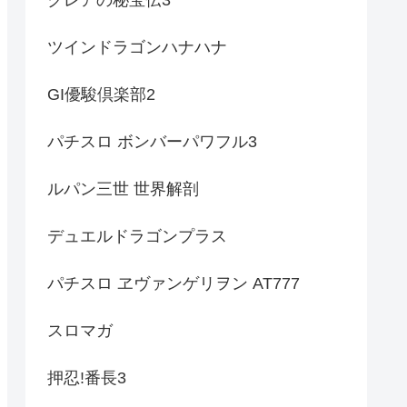
ツインドラゴンハナハナ
GI優駿倶楽部2
パチスロ ボンバーパワフル3
ルパン三世 世界解剖
デュエルドラゴンプラス
パチスロ ヱヴァンゲリヲン AT777
スロマガ
押忍!番長3