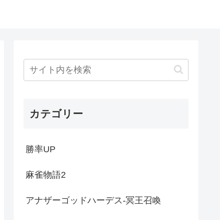
カテゴリー
勝率UP
麻雀物語2
アナザーゴッドハーデス-冥王召喚