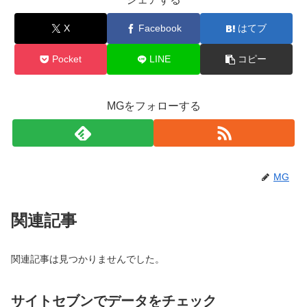
X
Facebook
はてブ
Pocket
LINE
コピー
MGをフォローする
MG
関連記事
関連記事は見つかりませんでした。
サイトセブンでデータをチェック