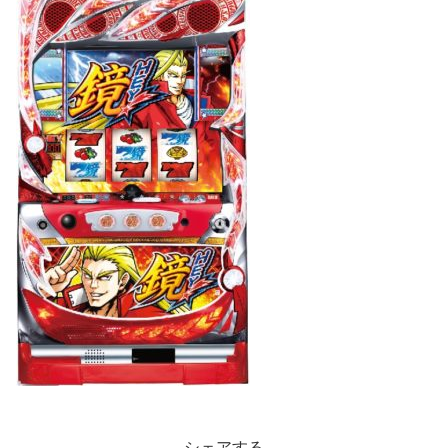
シェアする