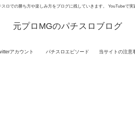
スロでの勝ち方や楽しみ方をブログに残していきます。 YouTubeで
元プロMGのパチスロブログ
witterアカウント
パチスロエピソード
当サイトの注意