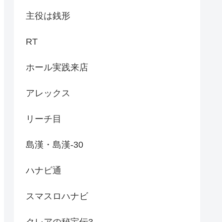
主役は銭形
RT
ホール実践来店
アレックス
リーチ目
島漢・島漢-30
ハナビ通
スマスロハナビ
クレアの秘宝伝3