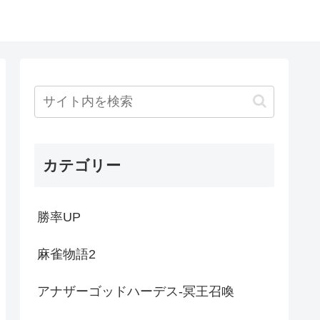
カテゴリー
勝率UP
麻雀物語2
アナザーゴッドハーデス-冥王召喚