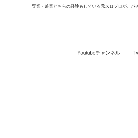
専業・兼業どちらの経験もしている元スロプロが、パチ
Youtubeチャンネル
T