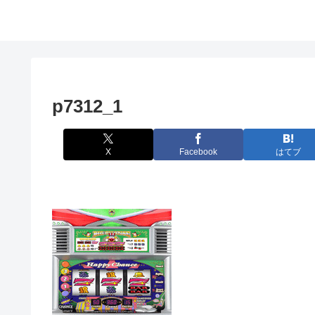
p7312_1
X
Facebook
はてブ