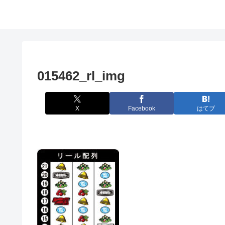
015462_rl_img
X
Facebook
はてブ