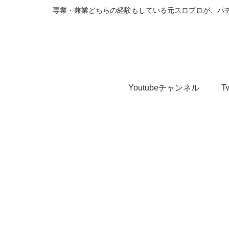
専業・兼業どちらの経験もしている元スロプロが、パチ
Youtubeチャンネル
T