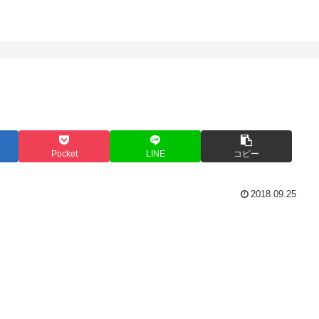
Pocket
LINE
コピー
2018.09.25