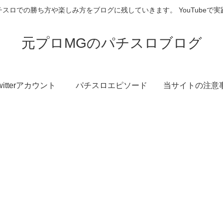
スロでの勝ち方や楽しみ方をブログに残していきます。 YouTubeで
元プロMGのパチスロブログ
witterアカウント
パチスロエピソード
当サイトの注意