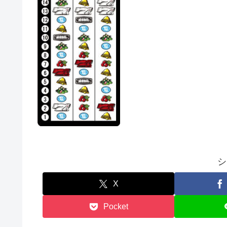
シ
X
Pocket