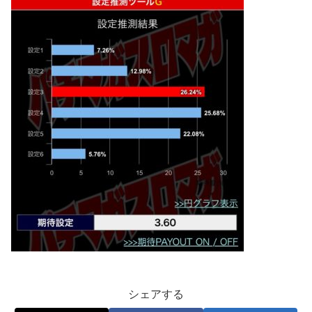
シェアする