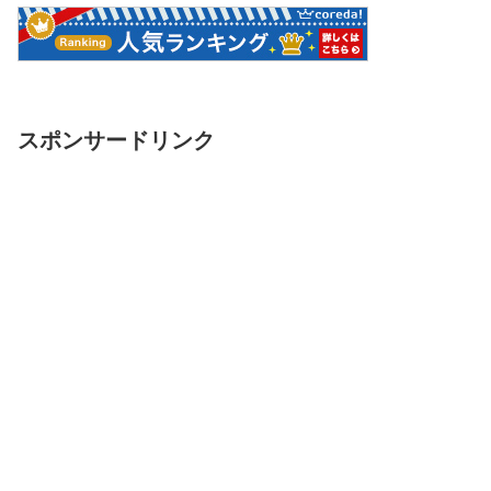
スポンサードリンク