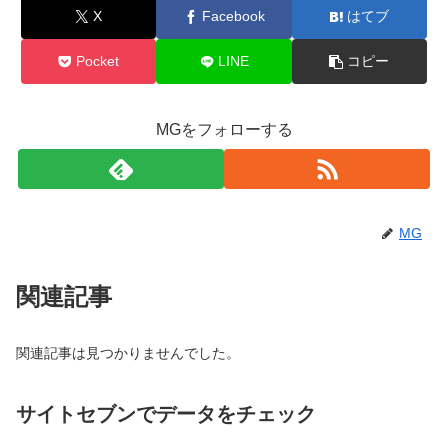
X
Facebook
はてブ
Pocket
LINE
コピー
MGをフォローする
MG
関連記事
関連記事は見つかりませんでした。
サイトセブンでデータをチェック