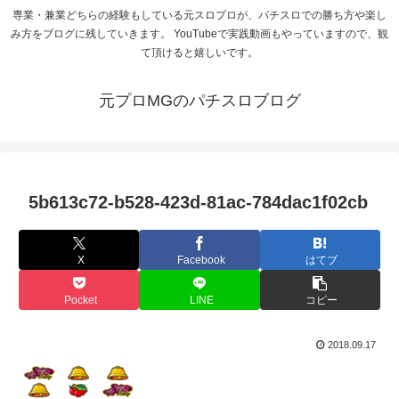
専業・兼業どちらの経験もしている元スロプロが、パチスロでの勝ち方や楽し
み方をブログに残していきます。 YouTubeで実践動画もやっていますので、観
て頂けると嬉しいです。
元プロMGのパチスロブログ
5b613c72-b528-423d-81ac-784dac1f02cb
X
Facebook
はてブ
Pocket
LINE
コピー
2018.09.17