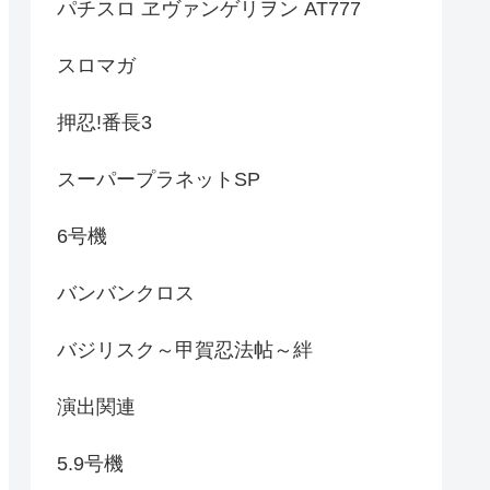
パチスロ ヱヴァンゲリヲン AT777
スロマガ
押忍!番長3
スーパープラネットSP
6号機
バンバンクロス
バジリスク～甲賀忍法帖～絆
演出関連
5.9号機