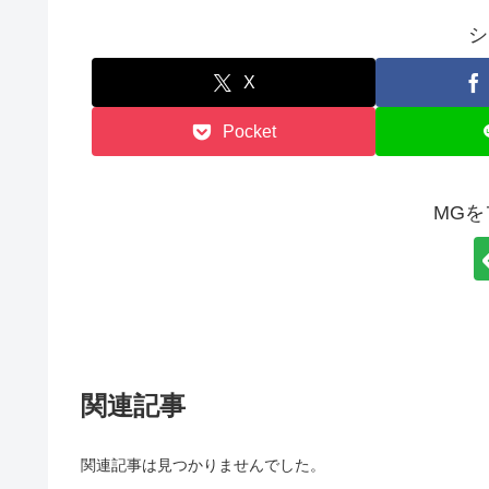
シ
X
Pocket
MG
関連記事
関連記事は見つかりませんでした。