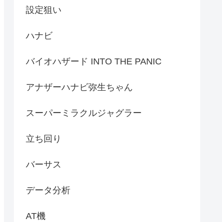
設定狙い
ハナビ
バイオハザード INTO THE PANIC
アナザーハナビ弥生ちゃん
スーパーミラクルジャグラー
立ち回り
バーサス
データ分析
AT機