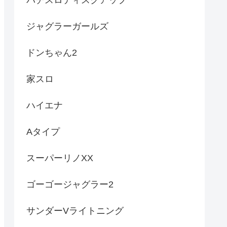
ジャグラーガールズ
ドンちゃん2
家スロ
ハイエナ
Aタイプ
スーパーリノXX
ゴーゴージャグラー2
サンダーVライトニング