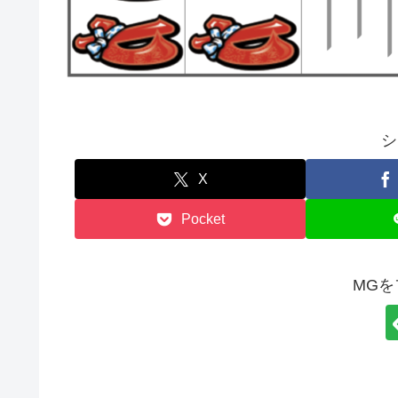
シ
X
Pocket
MG