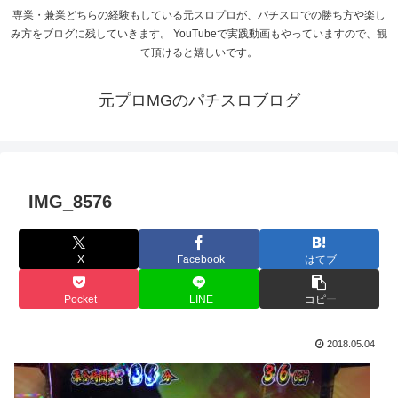
専業・兼業どちらの経験もしている元スロプロが、パチスロでの勝ち方や楽し
み方をブログに残していきます。 YouTubeで実践動画もやっていますので、観
て頂けると嬉しいです。
元プロMGのパチスロブログ
IMG_8576
X
Facebook
はてブ
Pocket
LINE
コピー
2018.05.04