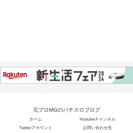
元プロMGのパチスロブログ
ホーム
Youtubeチャンネル
Twitterアカウント
お問い合わせ先