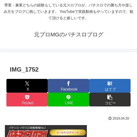
専業・兼業どちらの経験もしている元スロプロが、パチスロでの勝ち方や楽し
み方をブログに残していきます。 YouTubeで実践動画もやっていますので、観
て頂けると嬉しいです。
元プロMGのパチスロブログ
IMG_1752
X
Facebook
はてブ
Pocket
LINE
コピー
2019.04.20