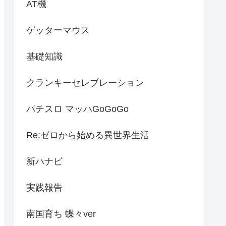
AT機
ゲッターマウス
基礎知識
クランキーセレブレーション
パチスロ マッハGoGoGo
Re:ゼロから始める異世界生活
新ハナビ
実践報告
南国育ち 蝶々ver