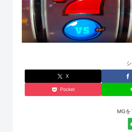
シ
X
Pocket
MG