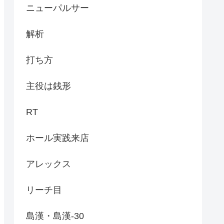
ニューパルサー
解析
打ち方
主役は銭形
RT
ホール実践来店
アレックス
リーチ目
島漢・島漢-30