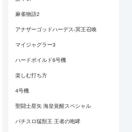
麻雀物語2
アナザーゴッドハーデス-冥王召喚
マイジャグラー3
ハードボイルド6号機
楽しむ打ち方
4号機
聖闘士星矢 海皇覚醒スペシャル
パチスロ猛獣王 王者の咆哮