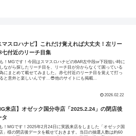
スマスロハナビ】これだけ覚えれば大丈夫！左リー
赤七付近のリーチ目集
も！MGです！今回はスマスロハナビのBAR左中段or下段狙い時に
しながら探したリーチ目を、リーチ目が分からなくて困っている
為にまとめて載せてみました。赤七付近のリーチ目を覚えて打っ
ると意外と楽しいんです…😎他のサイトにも掲載...
2026.02.22
MG来店】オゼック国分寺店「2025.2.24」の閉店後
ータ
も！MGです！2025年2月24日に実践来店をしました「オゼック国
店」様の閉店後データを載せておきます。当日の抽選人数は約60