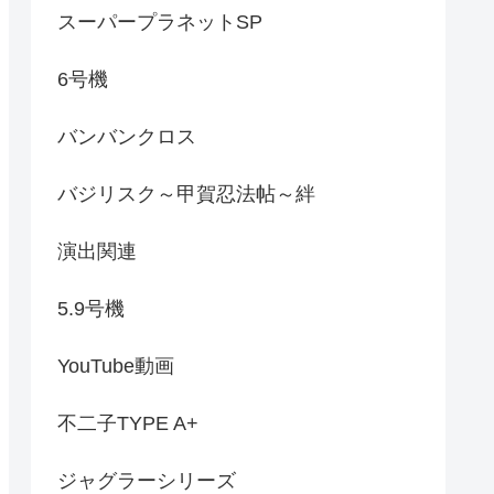
スーパープラネットSP
6号機
バンバンクロス
バジリスク～甲賀忍法帖～絆
演出関連
5.9号機
YouTube動画
不二子TYPE A+
ジャグラーシリーズ