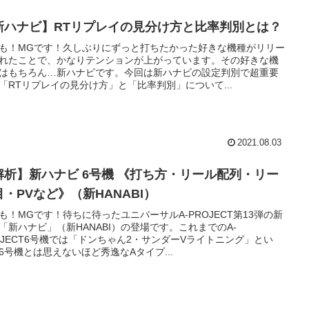
新ハナビ】RTリプレイの見分け方と比率判別とは？
も！MGです！久しぶりにずっと打ちたかった好きな機種がリリー
れたことで、かなりテンションが上がっています。その好きな機
はもちろん…新ハナビです。今回は新ハナビの設定判別で超重要
「RTリプレイの見分け方」と「比率判別」について...
2021.08.03
解析】新ハナビ 6号機 《打ち方・リール配列・リー
目・PVなど》（新HANABI）
も！MGです！待ちに待ったユニバーサルA-PROJECT第13弾の新
「新ハナビ」（新HANABI）の登場です。これまでのA-
OJECT6号機では「ドンちゃん2・サンダーVライトニング」とい
6号機とは思えないほど秀逸なAタイプ...