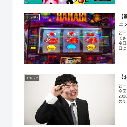
【
設定狙い
ニ
どー
てさ
定日
日に
【
お知らせ
どー
今回
20
ので