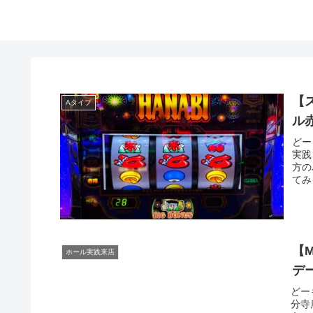
【
Aタイプ
ル
どー
実践
方の
てみ
【
ホール実践来店
デ
どー
分寺