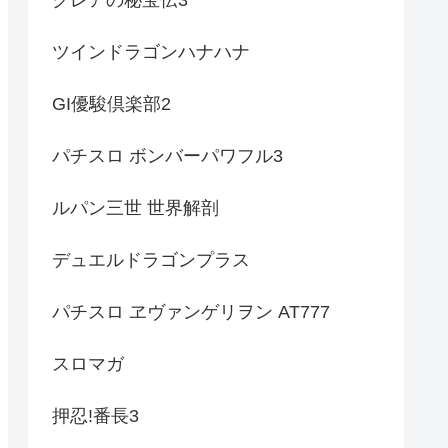
ツインドラゴンハナハナ
GI優駿倶楽部2
パチスロ ボンバーパワフル3
ルパン三世 世界解剖
デュエルドラゴンプラス
パチスロ ヱヴァンゲリヲン AT777
スロマガ
押忍!番長3