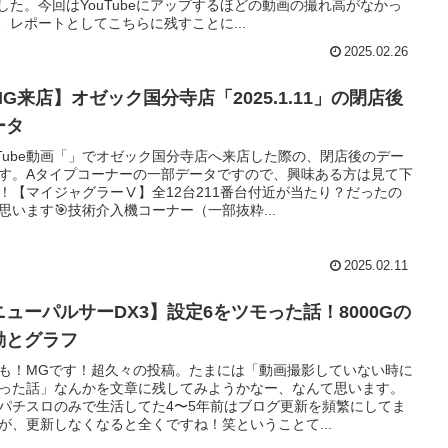
した。今回はYouTubeにアップするほどの動画の撮れ高がなかっ
、レポートとしてこちらに残すことに...
2025.02.26
MG来店】オゼック国分寺店「2025.1.11」の閉店後
ータ
uTube動画「」でオゼック国分寺店へ来店した際の、閉店後のデー
す。Aタイプコーナーの一部データですので、興味ある方は見て下
！【マイジャグラーⅤ】全12台211番台付近が当たり？だったの
思います🎯技術介入機コーナー（一部抜粋...
2025.02.11
ニューパルサーDX3】設定6をツモった話！8000Gの
動とグラフ
も！MGです！超久々の投稿。たまには「動画撮影していない時に
った話」なんかを文章に残してみようかなー、なんて思います。
パチスロのみで生活してた4〜5年前はブログ更新を頻繁にしてま
が、更新しなくなると全くですね！笑ということて...