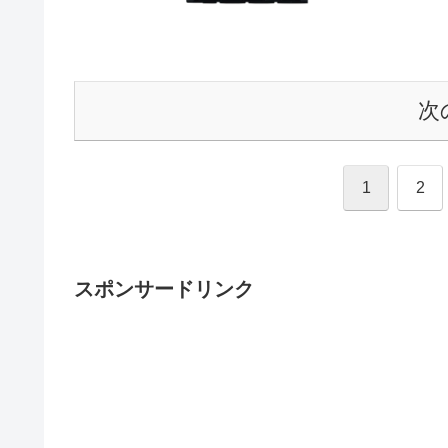
次
1
2
スポンサードリンク