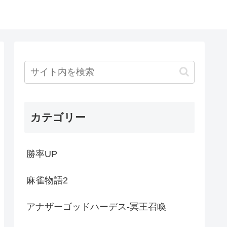
カテゴリー
勝率UP
麻雀物語2
アナザーゴッドハーデス-冥王召喚