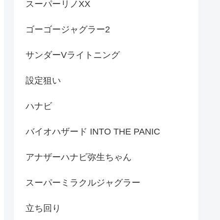
スーパーリノXX
ゴーゴージャグラー2
サンダーVライトニング
設定狙い
ハナビ
バイオハザード INTO THE PANIC
アナザーハナビ弥生ちゃん
スーパーミラクルジャグラー
立ち回り