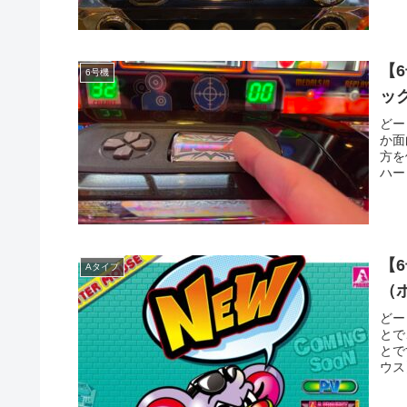
【
6号機
ッ
どー
か面
方を
ハー
【
Aタイプ
（
どー
とで
とで
ウス