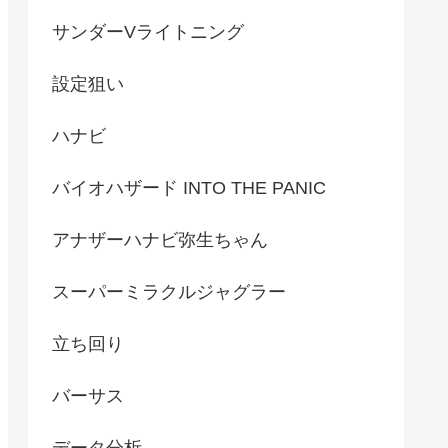
サンダーVライトニング
設定狙い
ハナビ
バイオハザード INTO THE PANIC
アナザーハナビ弥生ちゃん
スーパーミラクルジャグラー
立ち回り
バーサス
データ分析