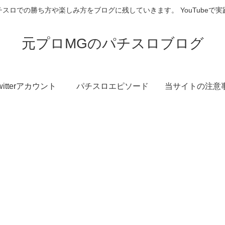
スロでの勝ち方や楽しみ方をブログに残していきます。 YouTubeで
元プロMGのパチスロブログ
witterアカウント
パチスロエピソード
当サイトの注意