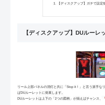
【ディスクアップ】ガチで設定
【ディスクアップ】DUルーレ
リール上部パネルの消灯と共に「Stop it！」と言う派手なリール停
ばDUルーレットに発展します。
DUルーレットは上下の「2つの図柄」が揃えばチャンス、