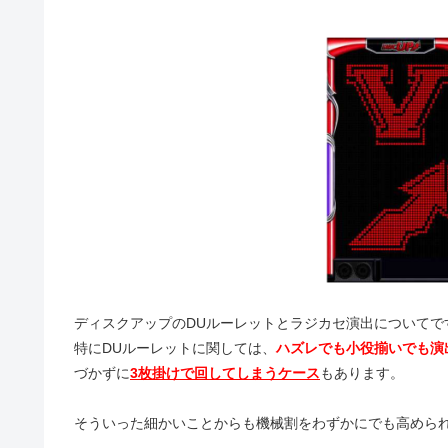
ディスクアップのDUルーレットとラジカセ演出について
特にDUルーレットに関しては、
ハズレでも小役揃いでも演
づかずに
3枚掛けで回してしまうケース
もあります。
そういった細かいことからも機械割をわずかにでも高めら