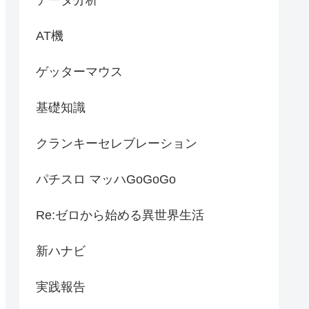
AT機
ゲッターマウス
基礎知識
クランキーセレブレーション
パチスロ マッハGoGoGo
Re:ゼロから始める異世界生活
新ハナビ
実践報告