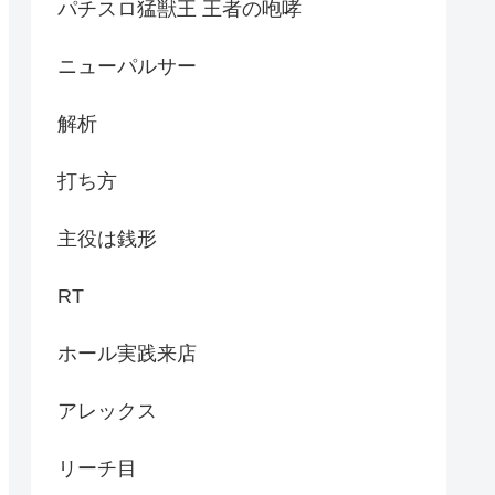
パチスロ猛獣王 王者の咆哮
ニューパルサー
解析
打ち方
主役は銭形
RT
ホール実践来店
アレックス
リーチ目