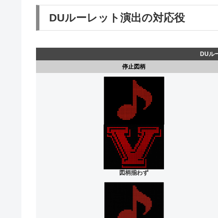
DUルーレット演出の対応役
DUル
停止図柄
図柄揃わず