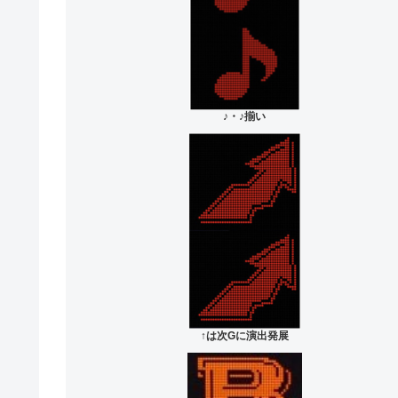
♪・♪揃い
↑は次Gに演出発展